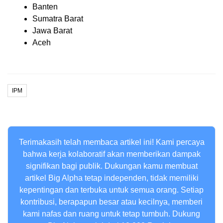
Banten
Sumatra Barat
Jawa Barat
Aceh
IPM
Terimakasih telah membaca artikel ini! Kami percaya
bahwa kerja kolaboratif akan memberikan dampak
signifikan bagi publik. Dukungan kamu membuat
artikel Big Alpha tetap independen, tidak memiliki
kepentingan dan terbuka untuk semua orang. Setiap
kontribusi, berapapun besar atau kecilnya, memberi
kami nafas dan ruang untuk tetap tumbuh. Dukung