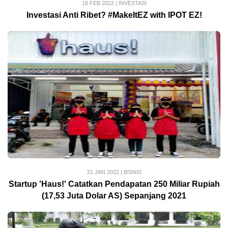
18 FEB 2022
|
INVESTASI
Investasi Anti Ribet? #MakeItEZ with IPOT EZ!
21 JAN 2022
|
BISNIS
Startup 'Haus!' Catatkan Pendapatan 250 Miliar Rupiah
(17,53 Juta Dolar AS) Sepanjang 2021