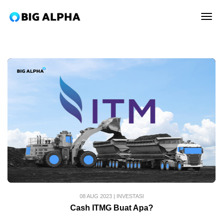
tog
08 AUG 2023
|
INVESTASI
Cash ITMG Buat Apa?