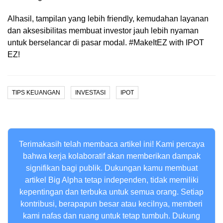
Alhasil, tampilan yang lebih friendly, kemudahan layanan
dan aksesibilitas membuat investor jauh lebih nyaman
untuk berselancar di pasar modal. #MakeItEZ with IPOT
EZ!
TIPS KEUANGAN
INVESTASI
IPOT
Terimakasih telah membaca artikel ini! Kami percaya
bahwa kerja kolaboratif akan memberikan dampak
signifikan bagi publik. Dukungan kamu membuat
artikel Big Alpha tetap independen, tidak memiliki
kepentingan dan terbuka untuk semua orang. Setiap
kontribusi, berapapun besar atau kecilnya, memberi
kami nafas dan ruang untuk tetap tumbuh. Dukung