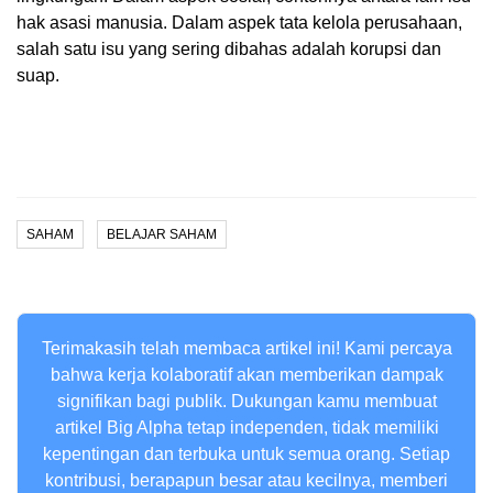
hak asasi manusia. Dalam aspek tata kelola perusahaan,
salah satu isu yang sering dibahas adalah korupsi dan
suap.
SAHAM
BELAJAR SAHAM
Terimakasih telah membaca artikel ini! Kami percaya
bahwa kerja kolaboratif akan memberikan dampak
signifikan bagi publik. Dukungan kamu membuat
artikel Big Alpha tetap independen, tidak memiliki
kepentingan dan terbuka untuk semua orang. Setiap
kontribusi, berapapun besar atau kecilnya, memberi