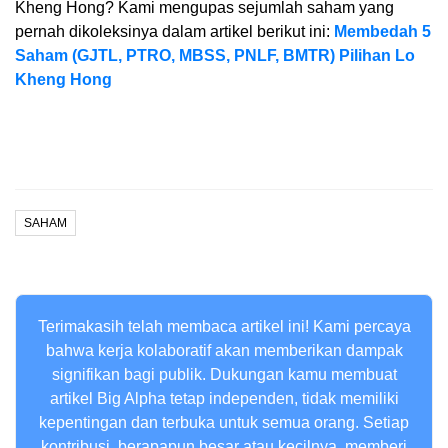
Kheng Hong? Kami mengupas sejumlah saham yang
pernah dikoleksinya dalam artikel berikut ini:
Membedah 5
Saham (GJTL, PTRO, MBSS, PNLF, BMTR) Pilihan Lo
Kheng Hong
SAHAM
Terimakasih telah membaca artikel ini! Kami percaya
bahwa kerja kolaboratif akan memberikan dampak
signifikan bagi publik. Dukungan kamu membuat
artikel Big Alpha tetap independen, tidak memiliki
kepentingan dan terbuka untuk semua orang. Setiap
kontribusi, berapapun besar atau kecilnya, memberi