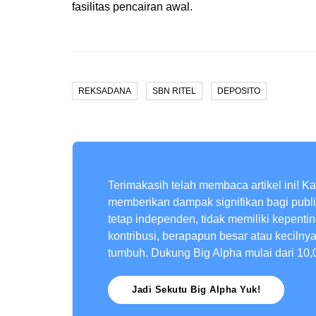
fasilitas pencairan awal.
REKSADANA
SBN RITEL
DEPOSITO
Terimakasih telah membaca artikel ini! K
memberikan dampak signifikan bagi publ
tetap independen, tidak memiliki kepenti
kontribusi, berapapun besar atau kecilny
tumbuh. Dukung Big Alpha mulai dari 10,
Jadi Sekutu Big Alpha Yuk!