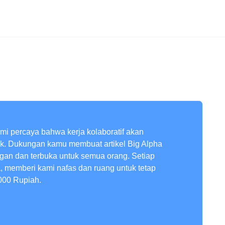
ami percaya bahwa kerja kolaboratif akan
ik. Dukungan kamu membuat artikel Big Alpha
ngan dan terbuka untuk semua orang. Setiap
a, memberi kami nafas dan ruang untuk tetap
000 Rupiah.