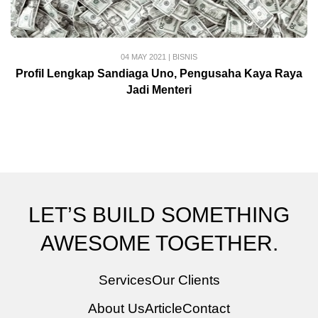
04 MAY 2021
|
BISNIS
Profil Lengkap Sandiaga Uno, Pengusaha Kaya Raya
Jadi Menteri
LET’S BUILD SOMETHING
AWESOME TOGETHER.
Services
Our Clients
About Us
Article
Contact