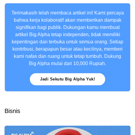
Terimakasih telah membaca artikel ini! Kami percaya
bahwa kerja kolaboratif akan memberikan dampak
signifikan bagi publik. Dukungan kamu membuat
artikel Big Alpha tetap independen, tidak memiliki
kepentingan dan terbuka untuk semua orang. Setiap
kontribusi, berapapun besar atau kecilnya, memberi
kami nafas dan ruang untuk tetap tumbuh. Dukung
Big Alpha mulai dari 10,000 Rupiah.
Jadi Sekutu Big Alpha Yuk!
Bisnis