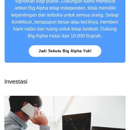
signifikan bagi publik. Dukungan kamu membuat
artikel Big Alpha tetap independen, tidak memiliki
kepentingan dan terbuka untuk semua orang. Setiap
kontribusi, berapapun besar atau kecilnya, memberi
kami nafas dan ruang untuk tetap tumbuh. Dukung
Big Alpha mulai dari 10,000 Rupiah.
Jadi Sekutu Big Alpha Yuk!
Investasi