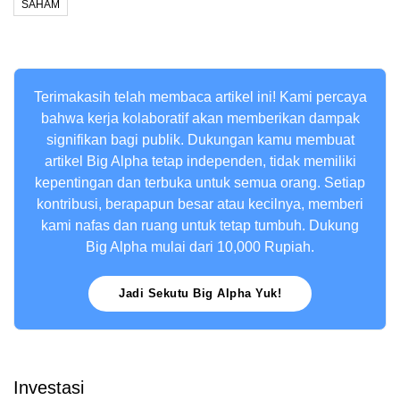
SAHAM
Terimakasih telah membaca artikel ini! Kami percaya
bahwa kerja kolaboratif akan memberikan dampak
signifikan bagi publik. Dukungan kamu membuat
artikel Big Alpha tetap independen, tidak memiliki
kepentingan dan terbuka untuk semua orang. Setiap
kontribusi, berapapun besar atau kecilnya, memberi
kami nafas dan ruang untuk tetap tumbuh. Dukung
Big Alpha mulai dari 10,000 Rupiah.
Jadi Sekutu Big Alpha Yuk!
Investasi