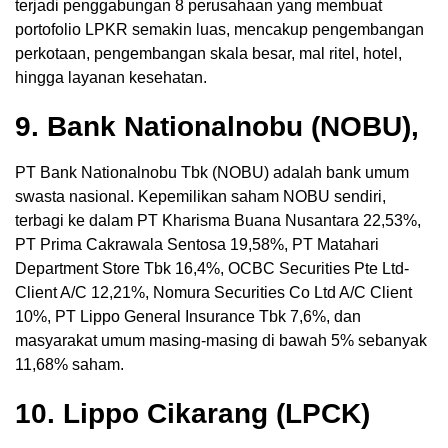
terjadi penggabungan 8 perusahaan yang membuat
portofolio LPKR semakin luas, mencakup pengembangan
perkotaan, pengembangan skala besar, mal ritel, hotel,
hingga layanan kesehatan.
9. Bank Nationalnobu (NOBU),
PT Bank Nationalnobu Tbk (NOBU) adalah bank umum
swasta nasional. Kepemilikan saham NOBU sendiri,
terbagi ke dalam PT Kharisma Buana Nusantara 22,53%,
PT Prima Cakrawala Sentosa 19,58%, PT Matahari
Department Store Tbk 16,4%, OCBC Securities Pte Ltd-
Client A/C 12,21%, Nomura Securities Co Ltd A/C Client
10%, PT Lippo General Insurance Tbk 7,6%, dan
masyarakat umum masing-masing di bawah 5% sebanyak
11,68% saham.
10. Lippo Cikarang (LPCK)