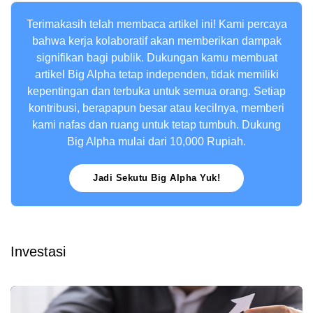
Terimakasih telah membaca artikel ini! Kami percaya
bahwa kerja kolaboratif akan memberikan dampak
signifikan bagi publik. Dukungan kamu membuat
artikel Big Alpha tetap independen, tidak memiliki
kepentingan dan terbuka untuk semua orang. Setiap
kontribusi, berapapun besar atau kecilnya, memberi
kami nafas dan ruang untuk tetap tumbuh. Dukung
Big Alpha mulai dari 10,000 Rupiah.
Jadi Sekutu Big Alpha Yuk!
Investasi