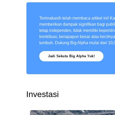
Terimakasih telah membaca artikel ini! K
memberikan dampak signifikan bagi publ
tetap independen, tidak memiliki kepenti
kontribusi, berapapun besar atau kecilny
tumbuh. Dukung Big Alpha mulai dari 10,
Jadi Sekutu Big Alpha Yuk!
Investasi