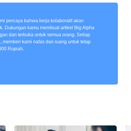
ami percaya bahwa kerja kolaboratif akan
ik. Dukungan kamu membuat artikel Big Alpha
ngan dan terbuka untuk semua orang. Setiap
a, memberi kami nafas dan ruang untuk tetap
000 Rupiah.