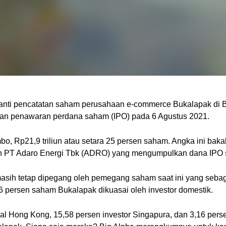
nti pencatatan saham perusahaan e-commerce Bukalapak di Bur
kan penawaran perdana saham (IPO) pada 6 Agustus 2021.
bo, Rp21,9 triliun atau setara 25 persen saham. Angka ini baka
leh PT Adaro Energi Tbk (ADRO) yang mengumpulkan dana IPO s
asih tetap dipegang oleh pemegang saham saat ini yang sebag
96 persen saham Bukalapak dikuasai oleh investor domestik.
al Hong Kong, 15,58 persen investor Singapura, dan 3,16 perse