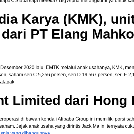
lapak. Siapa saja mereka? Big Alpha merangkumnya untuk ka
dia Karya (KMK), unit
l dari PT Elang Mahk
31 Desember 2020 lalu, EMTK melalui anak usahanya, KMK, me
 saham seri C 5,356 persen, seri D 19,567 persen, seri E 2,12
kalapak.
nt Limited dari Hong
beroperasi di bawah kendali Alibaba Group ini memiliki porsi 
 saham. Jejak anak usaha yang dirintis Jack Ma ini ternyata cu
bisnis yang dibangunnya.