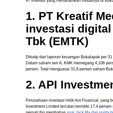
47 investor yang menanamkan modalnya di Buka
1. PT Kreatif Me
investasi digita
Tbk (EMTK)
Dikutip dari laporan keuangan Bukalapak per 
Dalam saham seri A, KMK memegang 4,106 persen,
persen. Total menguasai 31,9 persen saham Bu
2. API Investme
Perusahaan investasi milik Ant Financial, yang 
Investment Limited tercatat memiliki 17,4 persen
pernah lho membahas
soal Jack Ma dan gurita 