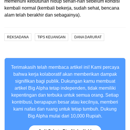
memenuhi kebutuhan hidup sehari-hari sebelum kondisi
kembali normal (kembali bekerja, sudah sehat, bencana
alam telah berakhir dan sebagainya).
REKSADANA
TIPS KEUANGAN
DANA DARURAT
Terimakasih telah membaca artikel ini! Kami percaya
bahwa kerja kolaboratif akan memberikan dampak
signifikan bagi publik. Dukungan kamu membuat
artikel Big Alpha tetap independen, tidak memiliki
kepentingan dan terbuka untuk semua orang. Setiap
kontribusi, berapapun besar atau kecilnya, memberi
kami nafas dan ruang untuk tetap tumbuh. Dukung
Big Alpha mulai dari 10,000 Rupiah.