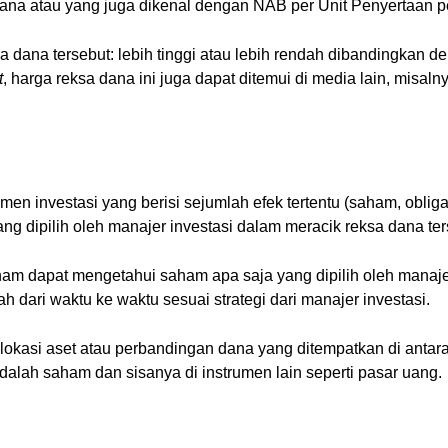
na atau yang juga dikenal dengan NAB per Unit Penyertaan pe
a dana tersebut: lebih tinggi atau lebih rendah dibandingkan 
t
, harga reksa dana ini juga dapat ditemui di media lain, misaln
umen investasi yang berisi sejumlah efek tertentu (saham, obli
ang dipilih oleh manajer investasi dalam meracik reksa dana ter
am dapat mengetahui saham apa saja yang dipilih oleh manajer
ah dari waktu ke waktu sesuai strategi dari manajer investasi.
 alokasi aset atau perbandingan dana yang ditempatkan di anta
adalah saham dan sisanya di instrumen lain seperti pasar uang.