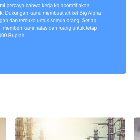
ami percaya bahwa kerja kolaboratif akan
ik. Dukungan kamu membuat artikel Big Alpha
ngan dan terbuka untuk semua orang. Setiap
a, memberi kami nafas dan ruang untuk tetap
000 Rupiah.