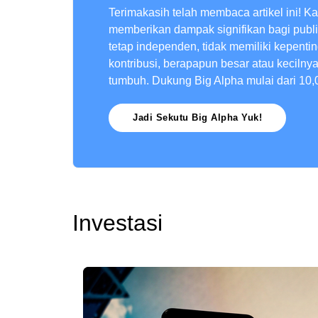
Terimakasih telah membaca artikel ini! K
memberikan dampak signifikan bagi publ
tetap independen, tidak memiliki kepenti
kontribusi, berapapun besar atau kecilny
tumbuh. Dukung Big Alpha mulai dari 10,
Jadi Sekutu Big Alpha Yuk!
Investasi