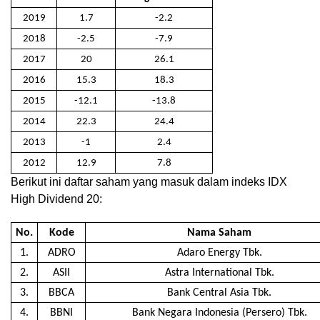
2019
1.7
-2.2
2018
-2.5
-7.9
2017
20
26.1
2016
15.3
18.3
2015
-12.1
-13.8
2014
22.3
24.4
2013
-1
2.4
2012
12.9
7.8
Berikut ini daftar saham yang masuk dalam indeks IDX
High Dividend 20:
No.
Kode
Nama Saham
1.
ADRO
Adaro Energy Tbk.
2.
ASII
Astra International Tbk.
3.
BBCA
Bank Central Asia Tbk.
4.
BBNI
Bank Negara Indonesia (Persero) Tbk.