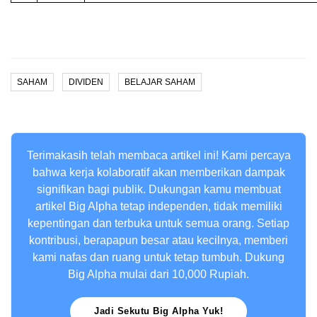
SAHAM
DIVIDEN
BELAJAR SAHAM
Terimakasih telah membaca artikel ini! Kami percaya
bahwa kerja kolaboratif akan memberikan dampak
signifikan bagi publik. Dukungan kamu membuat
artikel Big Alpha tetap independen, tidak memiliki
kepentingan dan terbuka untuk semua orang. Setiap
kontribusi, berapapun besar atau kecilnya, memberi
kami nafas dan ruang untuk tetap tumbuh. Dukung
Big Alpha mulai dari 10,000 Rupiah.
Jadi Sekutu Big Alpha Yuk!