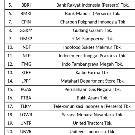
5.
BBRI
Bank Rakyat Indonesia (Persero) Tbk.
6.
BMRI
Bank Mandiri (Persero) Tbk.
7.
CPIN
Charoen Pokphand Indonesia Tbk
8.
GGRM
Gudang Garam Tbk.
9.
HMSP
H.M. Sampoerna Tbk.
10.
INDF
Indofood Sukses Makmur Tbk.
11.
INTP
Indocement Tunggal Prakarsa Tbk.
12.
ITMG
Indo Tambangraya Megah Tbk.
13.
KLBF
Kalbe Farma Tbk.
14.
LPPF
Matahari Department Store Tbk.
15.
PGAS
Perusahaan Gas Negara Tbk.
16.
PTBA
Bukit Asam Tbk.
17.
TLKM
Telekomunikasi Indonesia (Persero) Tbk.
18.
TOWR
Sarana Menara Nusantara Tbk.
19.
UNTR
United Tractors Tbk.
20.
UNVR
Unilever Indonesia Tbk.