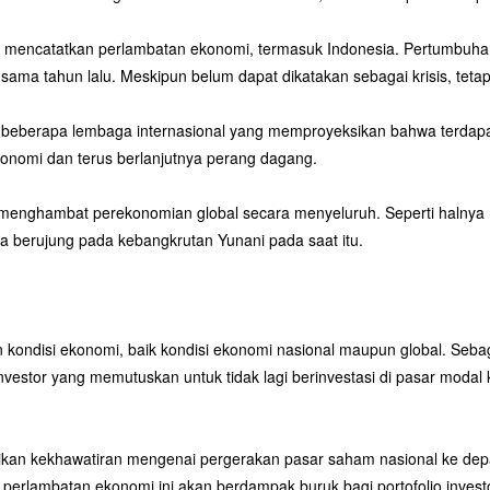
h mencatatkan perlambatan ekonomi, termasuk Indonesia. Pertumbuhan e
ma tahun lalu. Meskipun belum dapat dikatakan sebagai krisis, tetapi
ri beberapa lembaga internasional yang memproyeksikan bahwa terdap
onomi dan terus berlanjutnya perang dagang.
at menghambat perekonomian global secara menyeluruh. Seperti halnya r
 berujung pada kebangkrutan Yunani pada saat itu.
an kondisi ekonomi, baik kondisi ekonomi nasional maupun global. Sebag
investor yang memutuskan untuk tidak lagi berinvestasi di pasar modal
erikan kekhawatiran mengenai pergerakan pasar saham nasional ke d
, perlambatan ekonomi ini akan berdampak buruk bagi portofolio invest