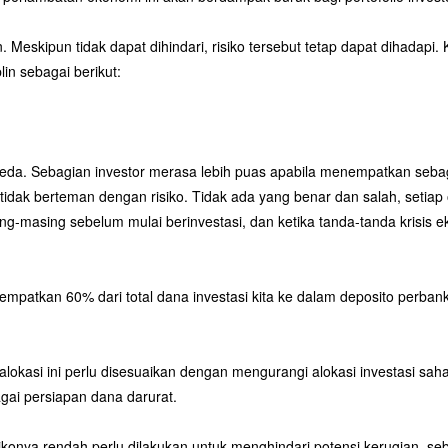
 Meskipun tidak dapat dihindari, risiko tersebut tetap dapat dihadapi. 
lin sebagai berikut:
erbeda. Sebagian investor merasa lebih puas apabila menempatkan seba
 tidak berteman dengan risiko. Tidak ada yang benar dan salah, setiap
g-masing sebelum mulai berinvestasi, dan ketika tanda-tanda krisis ekono
enempatkan 60% dari total dana investasi kita ke dalam deposito perba
 alokasi ini perlu disesuaikan dengan mengurangi alokasi investasi sa
agai persiapan dana darurat.
ikonya rendah perlu dilakukan untuk menghindari potensi kerugian, seba