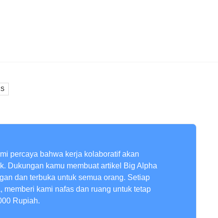
NS
ami percaya bahwa kerja kolaboratif akan
ik. Dukungan kamu membuat artikel Big Alpha
ngan dan terbuka untuk semua orang. Setiap
a, memberi kami nafas dan ruang untuk tetap
000 Rupiah.