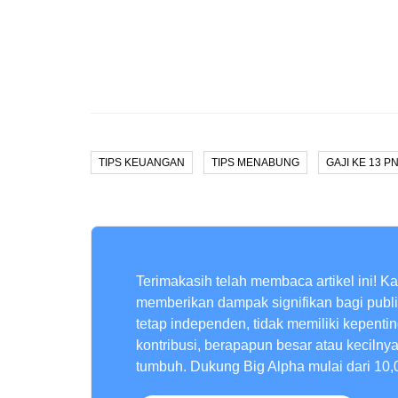
TIPS KEUANGAN
TIPS MENABUNG
GAJI KE 13 P
Terimakasih telah membaca artikel ini! K
memberikan dampak signifikan bagi publ
tetap independen, tidak memiliki kepenti
kontribusi, berapapun besar atau kecilny
tumbuh. Dukung Big Alpha mulai dari 10,