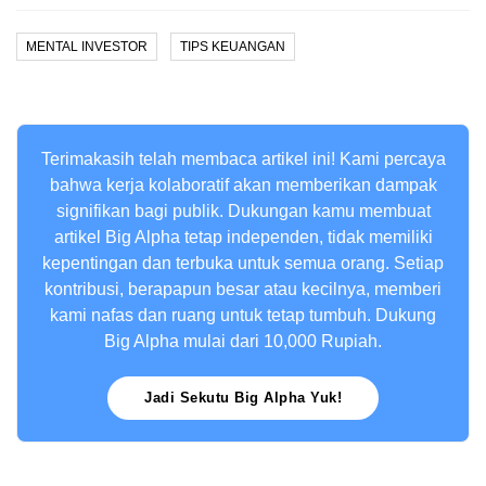
MENTAL INVESTOR
TIPS KEUANGAN
Terimakasih telah membaca artikel ini! Kami percaya
bahwa kerja kolaboratif akan memberikan dampak
signifikan bagi publik. Dukungan kamu membuat
artikel Big Alpha tetap independen, tidak memiliki
kepentingan dan terbuka untuk semua orang. Setiap
kontribusi, berapapun besar atau kecilnya, memberi
kami nafas dan ruang untuk tetap tumbuh. Dukung
Big Alpha mulai dari 10,000 Rupiah.
Jadi Sekutu Big Alpha Yuk!