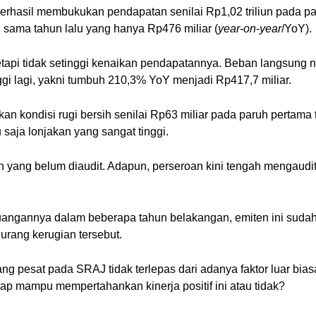
rhasil membukukan pendapatan senilai Rp1,02 triliun pada paru
 sama tahun lalu yang hanya Rp476 miliar (
year-on-year
/YoY).
api tidak setinggi kenaikan pendapatannya. Beban langsung na
ggi lagi, yakni tumbuh 210,3% YoY menjadi Rp417,7 miliar.
an kondisi rugi bersih senilai Rp63 miliar pada paruh pertama 
u saja lonjakan yang sangat tinggi.
an yang belum diaudit. Adapun, perseroan kini tengah mengaudi
 keuangannya dalam beberapa tahun belakangan, emiten ini sud
 jurang kerugian tersebut.
ng pesat pada SRAJ tidak terlepas dari adanya faktor luar bia
ap mampu mempertahankan kinerja positif ini atau tidak?