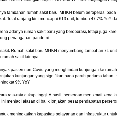
anya tambahan rumah sakit baru. MHKN belum beroperasi pada s
t. Total ranjang kini mencapai 613 unit, tumbuh 47,7% YoY dar
 karena adanya rumah sakit baru yang beroperasi, tetapi juga 
ung penanganan pandemi.
akit. Rumah sakit baru MHKN menyumbang tambahan 71 unit temp
a rumah sakit lainnya.
 banyak pasien non-Covid yang menghindari kunjungan ke rumah
onjakan kunjungan yang signifikan pada paruh pertama tahun in
eningkat 9% YoY.
ara rata-rata cukup tinggi. Alhasil, perseroan menikmati kenai
 Ini menjadi alasan di balik lonjakan pesat pendapatan perser
 untuk meningkatkan kapasitas pelayanan dan infrastruktur unt