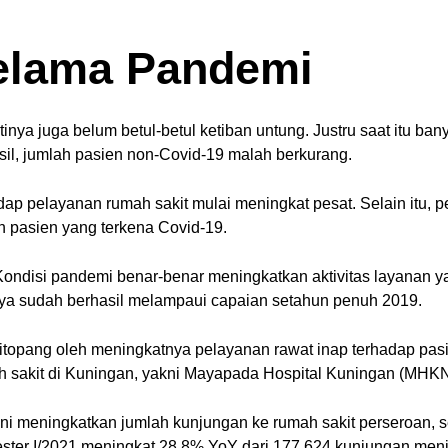
elama Pandemi
inya juga belum betul-betul ketiban untung. Justru saat itu b
asil, jumlah pasien non-Covid-19 malah berkurang.
ap pelayanan rumah sakit mulai meningkat pesat. Selain itu, p
h pasien yang terkena Covid-19.
i. Kondisi pandemi benar-benar meningkatkan aktivitas layanan
nya sudah berhasil melampaui capaian setahun penuh 2019.
itopang oleh meningkatnya pelayanan rawat inap terhadap pasi
 sakit di Kuningan, yakni Mayapada Hospital Kuningan (MHKN)
ni meningkatkan jumlah kunjungan ke rumah sakit perseroan, s
ster I/2021 meningkat 28,8% YoY dari 177.624 kunjungan menj