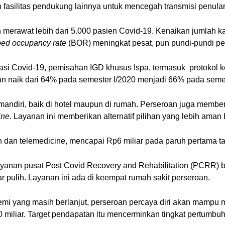
n fasilitas pendukung lainnya untuk mencegah transmisi penular
merawat lebih dari 5.000 pasien Covid-19. Kenaikan jumlah ka
bed occupancy rate
(BOR) meningkat pesat, pun pundi-pundi pe
asi Covid-19, pemisahan IGD khusus Ispa, termasuk protokol k
n naik dari 64% pada semester I/2020 menjadi 66% pada semes
andiri, baik di hotel maupun di rumah. Perseroan juga member
ine
. Layanan ini memberikan alternatif pilihan yang lebih aman
 dan telemedicine, mencapai Rp6 miliar pada paruh pertama ta
yanan pusat Post Covid Recovery and Rehabilitation (PCRR) b
 pulih. Layanan ini ada di keempat rumah sakit perseroan.
mi yang masih berlanjut, perseroan percaya diri akan mampu 
0 miliar. Target pendapatan itu mencerminkan tingkat pertum