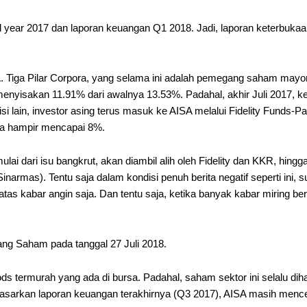
 year 2017 dan laporan keuangan Q1 2018. Jadi, laporan keterbukaan
. Tiga Pilar Corpora, yang selama ini adalah pemegang saham mayor
menyisakan 11.91% dari awalnya 13.53%. Padahal, akhir Juli 2017, ke
sisi lain, investor asing terus masuk ke AISA melalui Fidelity Funds-Pa
gga hampir mencapai 8%.
ai dari isu bangkrut, akan diambil alih oleh Fidelity dan KKR, hingg
armas). Tentu saja dalam kondisi penuh berita negatif seperti ini, s
as kabar angin saja. Dan tentu saja, ketika banyak kabar miring b
 Saham pada tanggal 27 Juli 2018.
ds termurah yang ada di bursa. Padahal, saham sektor ini selalu di
sarkan laporan keuangan terakhirnya (Q3 2017), AISA masih mence