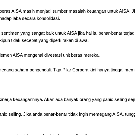
i beras AISA masih menjadi sumber masalah keuangan untuk AISA. 
rhadap laba secara konsolidasi.
i sentimen yang sangat baik untuk AISA jika hal itu benar-benar te
kipun tidak secepat yang diperkirakan di awal.
ajemen AISA mengenai divestasi unit beras mereka.
emegang saham pengendali. Tiga Pilar Corpora kini hanya tinggal mem
inerja keuangannnya. Akan ada banyak orang yang panic selling sej
ut panic selling. Jika anda benar-benar tidak ingin memegang AISA, tung