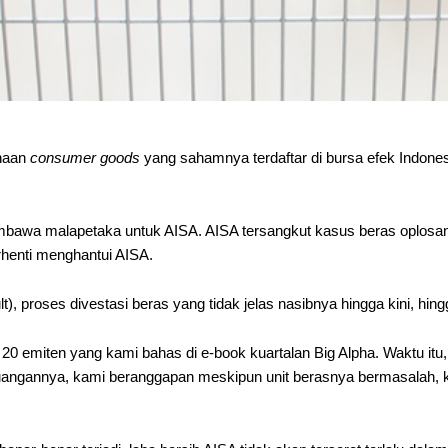
ahaan
consumer goods
yang sahamnya terdaftar di bursa efek Indone
embawa malapetaka untuk AISA. AISA tersangkut kasus beras oplos
erhenti menghantui AISA.
), proses divestasi beras yang tidak jelas nasibnya hingga kini, hing
i 20 emiten yang kami bahas di e-book kuartalan Big Alpha. Waktu i
gannya, kami beranggapan meskipun unit berasnya bermasalah, kontr