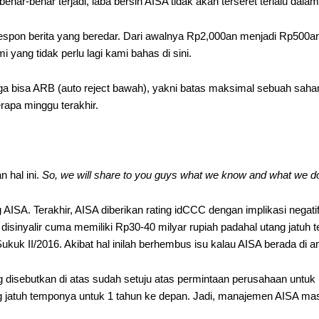
benar-benar terjadi, laba bersih AISA tidak akan terseret terlalu dalam
espon berita yang beredar. Dari awalnya Rp2,000an menjadi Rp500an (
 yang tidak perlu lagi kami bahas di sini.
ingga bisa ARB (auto reject bawah), yakni batas maksimal sebuah saha
rapa minggu terakhir.
 hal ini.
So, we will share to you guys what we know and what we d
ISA. Terakhir, AISA diberikan rating idCCC dengan implikasi negatif. 
sinyalir cuma memiliki Rp30-40 milyar rupiah padahal utang jatuh 
Sukuk II/2016. Akibat hal inilah berhembus isu kalau AISA berada di
disebutkan di atas sudah setuju atas permintaan perusahaan untuk 
ng jatuh temponya untuk 1 tahun ke depan. Jadi, manajemen AISA mas