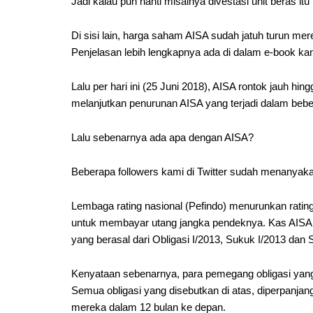
Jadi kalau pun nanti misalnya divestasi unit beras itu 
Di sisi lain, harga saham AISA sudah jatuh turun mer
Penjelasan lebih lengkapnya ada di dalam e-book kami
Lalu per hari ini (25 Juni 2018), AISA rontok jauh h
melanjutkan penurunan AISA yang terjadi dalam bebe
Lalu sebenarnya ada apa dengan AISA?
Beberapa followers kami di Twitter sudah menanyakan
Lembaga rating nasional (Pefindo) menurunkan rating A
untuk membayar utang jangka pendeknya. Kas AISA di
yang berasal dari Obligasi I/2013, Sukuk I/2013 dan 
Kenyataan sebenarnya, para pemegang obligasi yang 
Semua obligasi yang disebutkan di atas, diperpanja
mereka dalam 12 bulan ke depan.