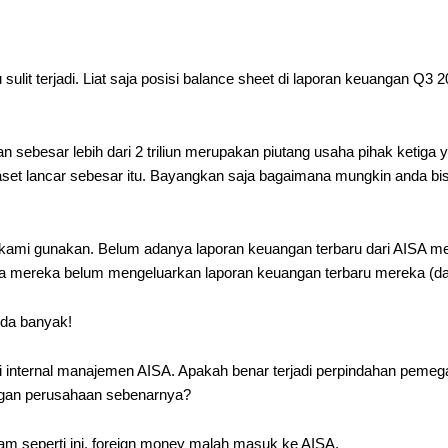
sulit terjadi. Liat saja posisi balance sheet di laporan keuangan Q3
n sebesar lebih dari 2 triliun merupakan piutang usaha pihak ketiga y
t lancar sebesar itu. Bayangkan saja bagaimana mungkin anda bisa 
kami gunakan. Belum adanya laporan keuangan terbaru dari AISA men
ma mereka belum mengeluarkan laporan keuangan terbaru mereka (dal
Ada banyak!
di internal manajemen AISA. Apakah benar terjadi perpindahan peme
angan perusahaan sebenarnya?
am seperti ini, foreign money malah masuk ke AISA.