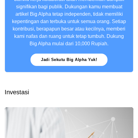
signifikan bagi publik. Dukungan kamu membuat
artikel Big Alpha tetap independen, tidak memiliki
kepentingan dan terbuka untuk semua orang. Setiap
kontribusi, berapapun besar atau kecilnya, memberi
kami nafas dan ruang untuk tetap tumbuh. Dukung
Big Alpha mulai dari 10,000 Rupiah.
Jadi Sekutu Big Alpha Yuk!
Investasi