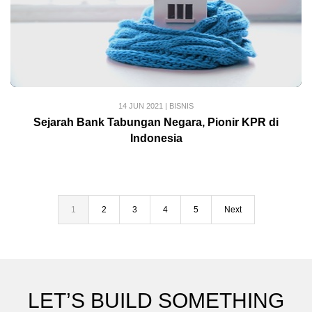
14 JUN 2021
|
BISNIS
Sejarah Bank Tabungan Negara, Pionir KPR di
Indonesia
1
2
3
4
5
Next
LET’S BUILD SOMETHING