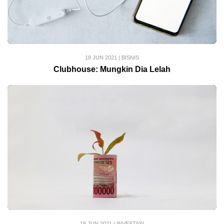
18 JUN 2021
|
BISNIS
Clubhouse: Mungkin Dia Lelah
18 JUN 2021
|
INVESTASI