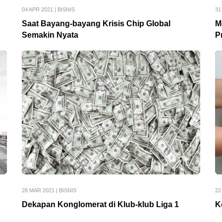
04 APR 2021
|
BISNIS
31
Saat Bayang-bayang Krisis Chip Global
M
Semakin Nyata
P
28 MAR 2021
|
BISNIS
22
Dekapan Konglomerat di Klub-klub Liga 1
K