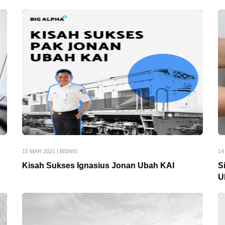
15 MAR 2021
|
BISNIS
14
Kisah Sukses Ignasius Jonan Ubah KAI
S
U