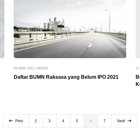
09 MAR 2021
|
BISNIS
17
Daftar BUMN Raksasa yang Belum IPO 2021
B
K
Prev
2
3
4
5
6
7
Next